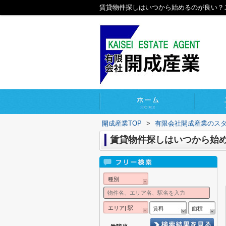
賃貸物件探しはいつから始めるのが良い？
開成産業TOP
>
有限会社開成産業のス
賃貸物件探しはいつから始
種別
エリア| 駅
賃料
面積
-