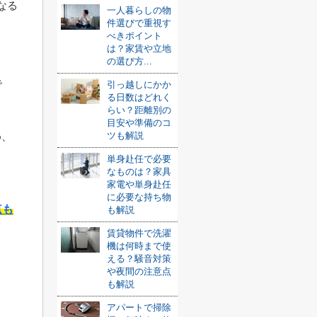
なる
一人暮らしの物
件選びで重視す
べきポイント
は？家賃や立地
の選び方...
で
引っ越しにかか
る日数はどれく
らい？距離別の
目安や準備のコ
ツも解説
め、
単身赴任で必要
なものは？家具
家電や単身赴任
に必要な持ち物
点も
も解説
賃貸物件で洗濯
機は何時まで使
える？騒音対策
や夜間の注意点
も解説
アパートで掃除