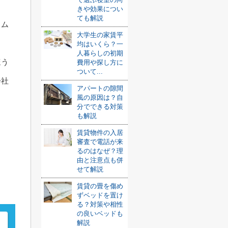
きや効果につい
ても解説
スム
大学生の家賃平
均はいくら？一
人暮らしの初期
ほう
費用や探し方に
ついて...
会社
アパートの隙間
風の原因は？自
分でできる対策
も解説
賃貸物件の入居
審査で電話が来
るのはなぜ？理
由と注意点も併
せて解説
賃貸の畳を傷め
ずベッドを置け
る？対策や相性
の良いベッドも
解説