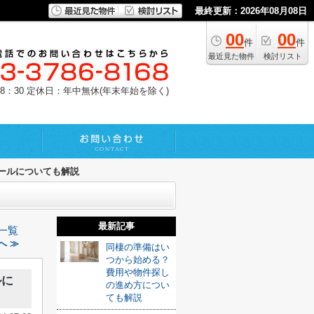
最終更新：2026年08月08日
00
00
件
件
最近見た物件
検討リスト
8：30
定休日：年中無休(年末年始を除く)
ールについても解説
最新記事
一覧
へ ≫
同棲の準備はい
つから始める？
費用や物件探し
ルに
の進め方につい
ても解説