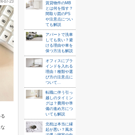
24-07-23
賃貸物件のMB
とは何を指す？
間取り図のPS
や注意点につい
ても解説
アパートで洗車
しても良い？避
ける理由や車を
保つ方法も解説
オフィスにブラ
インドを入れる
理由！種類や選
び方の注意点に
ついて...
転職に伴う引っ
越しのタイミン
グは？費用や準
備の進め方につ
いても解説
める
北枕は本当に縁
はな
起が悪い？風水
で選ぶ寝室の向