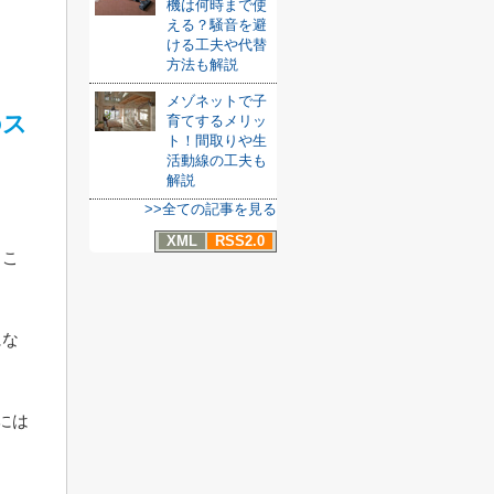
機は何時まで使
える？騒音を避
ける工夫や代替
方法も解説
メゾネットで子
のス
育てするメリッ
ト！間取りや生
活動線の工夫も
解説
>>全ての記事を見る
。
XML
RSS2.0
るこ
にな
には