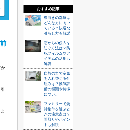
おすすめ記事
東向きの部屋は
どんな方に向い
ている？快適な
暮らし方も解説
前
窓からの侵入を
防ぐ方法は？防
犯フィルムやア
イテムの活用も
解説
前か
自然の力で空気
を入れ替える仕
組みは？換気設
備の種類や特徴
、引
につい...
ファミリーで賃
貸物件を選ぶと
りま
きの注意点は？
間取りやポイン
トも解説