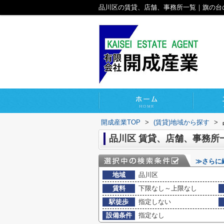
品川区の賃貸、店舗、事務所一覧｜旗の台
開成産業TOP
>
(賃貸)地域から探す
>
品川区 賃貸、店舗、事務所
≫さらに
地域
品川区
賃料
下限なし～上限なし
駅徒歩
指定しない
設備条件
指定なし