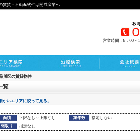
の賃貸・不動産物件は開成産業へ
営業時間：9：00～1
品川区の賃貸物件
一覧
細かいエリアに絞って見る。
面積
下限なし～上限なし
築年数
指定しない
間取り
指定なし