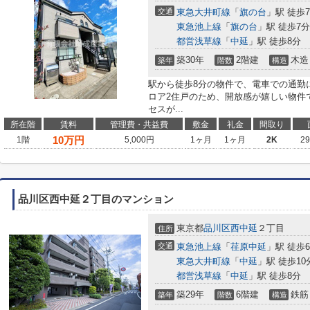
交通
東急大井町線
「
旗の台
」駅 徒歩
東急池上線
「
旗の台
」駅 徒歩7分
都営浅草線
「
中延
」駅 徒歩8分
築30年
2階建
木造
築年
階数
構造
駅から徒歩8分の物件で、電車での通勤
ロア2住戸のため、開放感が嬉しい物件
セスが...
所在階
賃料
管理費・共益費
敷金
礼金
間取り
10
万円
1階
5,000円
1ヶ月
1ヶ月
2K
2
品川区西中延２丁目のマンション
東京都
品川区
西中延
２丁目
住所
交通
東急池上線
「
荏原中延
」駅 徒歩
東急大井町線
「
中延
」駅 徒歩10
都営浅草線
「
中延
」駅 徒歩8分
築29年
6階建
鉄筋
築年
階数
構造