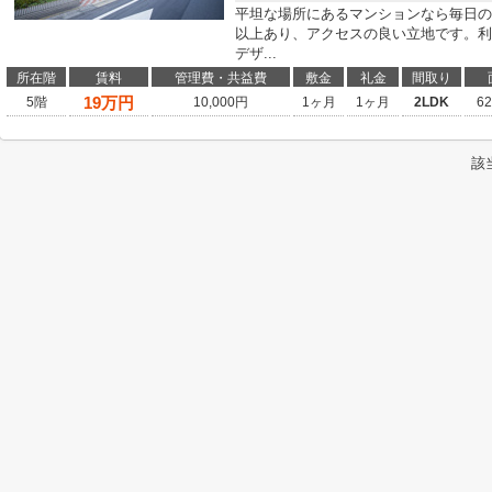
平坦な場所にあるマンションなら毎日の
以上あり、アクセスの良い立地です。利
デザ...
所在階
賃料
管理費・共益費
敷金
礼金
間取り
19
万円
5階
10,000円
1ヶ月
1ヶ月
2LDK
6
該