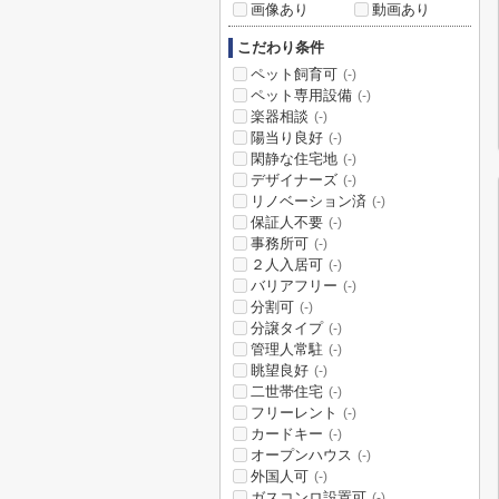
画像あり
動画あり
こだわり条件
ペット飼育可
(-)
ペット専用設備
(-)
楽器相談
(-)
陽当り良好
(-)
閑静な住宅地
(-)
デザイナーズ
(-)
リノベーション済
(-)
保証人不要
(-)
事務所可
(-)
２人入居可
(-)
バリアフリー
(-)
分割可
(-)
分譲タイプ
(-)
管理人常駐
(-)
眺望良好
(-)
二世帯住宅
(-)
フリーレント
(-)
カードキー
(-)
オープンハウス
(-)
外国人可
(-)
ガスコンロ設置可
(-)