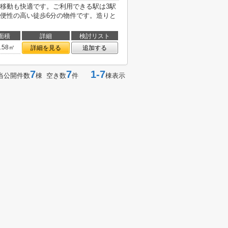
移動も快適です。ご利用できる駅は3駅
便性の高い徒歩6分の物件です。造りと
面積
詳細
検討リスト
2.58㎡
詳細を見る
追加する
7
7
1-7
当公開件数
棟 空き数
件
棟表示