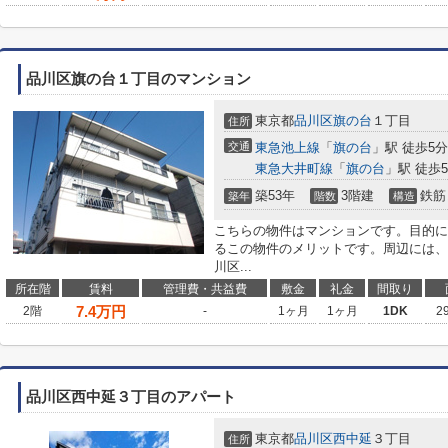
品川区旗の台１丁目のマンション
東京都
品川区
旗の台
１丁目
住所
交通
東急池上線
「
旗の台
」駅 徒歩5分
東急大井町線
「
旗の台
」駅 徒歩
築53年
3階建
鉄筋
築年
階数
構造
こちらの物件はマンションです。目的に
るこの物件のメリットです。周辺には、
川区...
所在階
賃料
管理費・共益費
敷金
礼金
間取り
7.4
万円
2階
-
1ヶ月
1ヶ月
1DK
2
品川区西中延３丁目のアパート
東京都
品川区
西中延
３丁目
住所