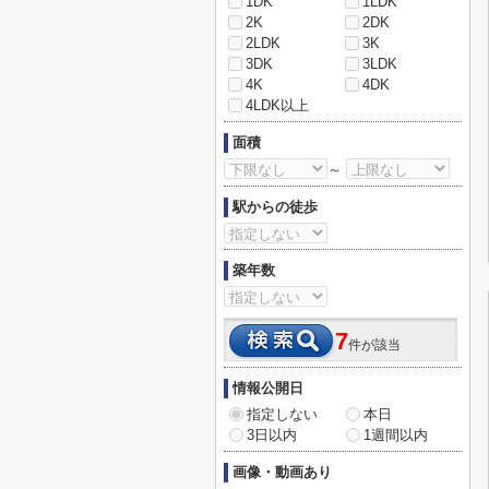
1DK
1LDK
2K
2DK
2LDK
3K
3DK
3LDK
4K
4DK
4LDK以上
面積
～
駅からの徒歩
築年数
7
件が該当
情報公開日
指定しない
本日
3日以内
1週間以内
画像・動画あり