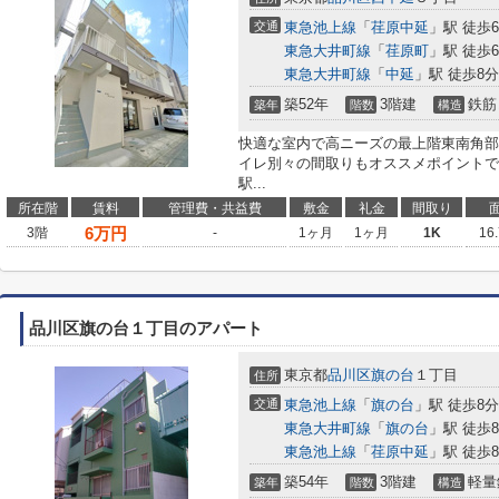
交通
東急池上線
「
荏原中延
」駅 徒歩
東急大井町線
「
荏原町
」駅 徒歩
東急大井町線
「
中延
」駅 徒歩8分
築52年
3階建
鉄筋
築年
階数
構造
快適な室内で高ニーズの最上階東南角部
イレ別々の間取りもオススメポイントで
駅...
所在階
賃料
管理費・共益費
敷金
礼金
間取り
6
万円
3階
-
1ヶ月
1ヶ月
1K
16
品川区旗の台１丁目のアパート
東京都
品川区
旗の台
１丁目
住所
交通
東急池上線
「
旗の台
」駅 徒歩8分
東急大井町線
「
旗の台
」駅 徒歩
東急池上線
「
荏原中延
」駅 徒歩
築54年
3階建
軽量
築年
階数
構造