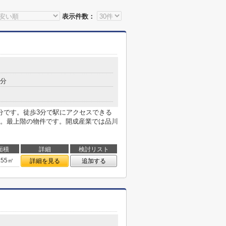
表示件数：
3分
分です。徒歩3分で駅にアクセスできる
。最上階の物件です。開成産業では品川
面積
詳細
検討リスト
.55㎡
詳細を見る
追加する