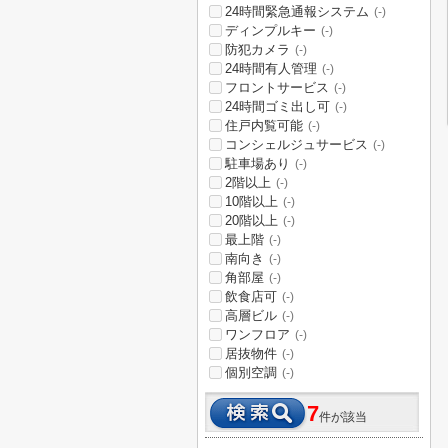
24時間緊急通報システム
(-)
ディンプルキー
(-)
防犯カメラ
(-)
24時間有人管理
(-)
フロントサービス
(-)
24時間ゴミ出し可
(-)
住戸内覧可能
(-)
コンシェルジュサービス
(-)
駐車場あり
(-)
2階以上
(-)
10階以上
(-)
20階以上
(-)
最上階
(-)
南向き
(-)
角部屋
(-)
飲食店可
(-)
高層ビル
(-)
ワンフロア
(-)
居抜物件
(-)
個別空調
(-)
7
件が該当