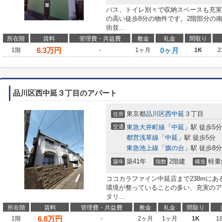
バス、トイレ別々で収納スペースも充実
の高い徒歩8分の物件です。2階部分の
街並...
所在階
賃料
管理費・共益費
敷金
礼金
間取り
6.3
万円
0ヶ月
1階
-
1ヶ月
1K
2
品川区西中延３丁目のアパート
東京都
品川区
西中延
３丁目
住所
交通
東急大井町線
「
中延
」駅 徒歩5分
都営浅草線
「
中延
」駅 徒歩5分
東急池上線
「
旗の台
」駅 徒歩8分
築41年
2階建
軽量
築年
階数
構造
ココカラファイン中延店まで238mに
環境が整っていることの多い、充実のア
タリ...
所在階
賃料
管理費・共益費
敷金
礼金
間取り
6.8
万円
1階
-
2ヶ月
1ヶ月
1K
1