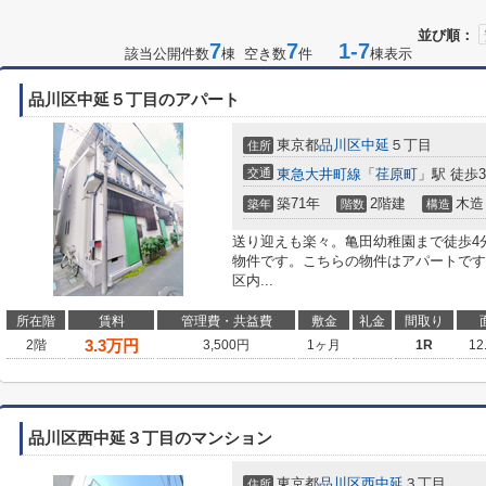
並び順：
7
7
1-7
該当公開件数
棟 空き数
件
棟表示
品川区中延５丁目のアパート
東京都
品川区
中延
５丁目
住所
交通
東急大井町線
「
荏原町
」駅 徒歩
築71年
2階建
木造
築年
階数
構造
送り迎えも楽々。亀田幼稚園まで徒歩4
物件です。こちらの物件はアパートです
区内...
所在階
賃料
管理費・共益費
敷金
礼金
間取り
3.3
万円
2階
3,500円
1ヶ月
1R
12
品川区西中延３丁目のマンション
東京都
品川区
西中延
３丁目
住所