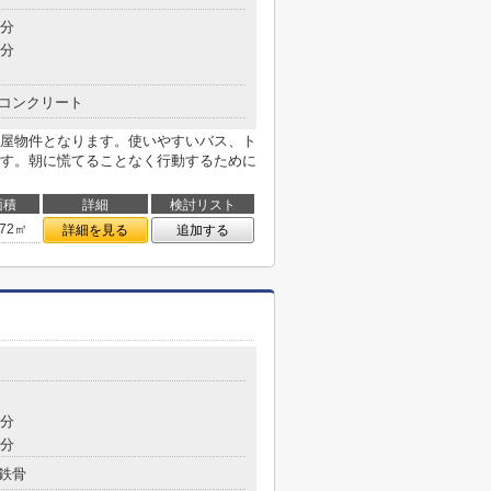
6分
6分
コンクリート
屋物件となります。使いやすいバス、ト
す。朝に慌てることなく行動するために
面積
詳細
検討リスト
.72㎡
詳細を見る
追加する
8分
8分
鉄骨