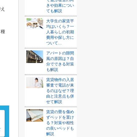
きや効果につい
抑え
ても解説
大学生の家賃平
均はいくら？一
て種
人暮らしの初期
費用や探し方に
ついて...
アパートの隙間
風の原因は？自
分でできる対策
も解説
賃貸物件の入居
審査で電話が来
るのはなぜ？理
由と注意点も併
せて解説
賃貸の畳を傷め
ずベッドを置け
る？対策や相性
の良いベッドも
解説