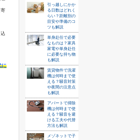
引っ越しにかか
に寄
る日数はどれく
らい？距離別の
目安や準備のコ
ツも解説
り込
単身赴任で必要
なものは？家具
家電や単身赴任
に必要な持ち物
も解説
代に
賃貸物件で洗濯
機は何時まで使
える？騒音対策
や夜間の注意点
も解説
アパートで掃除
機は何時まで使
える？騒音を避
ける工夫や代替
方法も解説
メゾネットで子