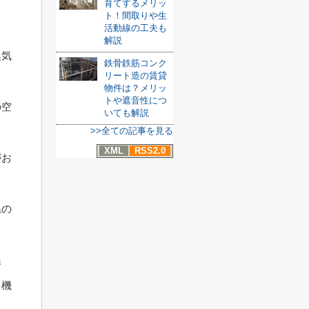
育てするメリッ
ト！間取りや生
活動線の工夫も
解説
換気
鉄骨鉄筋コンク
リート造の賃貸
。
物件は？メリッ
トや遮音性につ
の空
いても解説
>>全ての記事を見る
XML
RSS2.0
がお
温の
換
を機