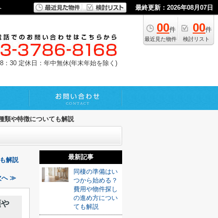
へ
最終更新：2026年08月07日
00
00
件
件
最近見た物件
検討リスト
8：30
定休日：年中無休(年末年始を除く)
種類や特徴についても解説
最新記事
も解説
同棲の準備はい
へ ≫
つから始める？
費用や物件探し
の進め方につい
類や
ても解説