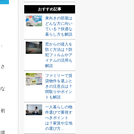
おすすめ記事
東向きの部屋は
どんな方に向い
ている？快適な
暮らし方も解説
て、
窓からの侵入を
防ぐ方法は？防
犯フィルムやア
イテムの活用も
解説
出さ
ファミリーで賃
貸物件を選ぶと
きの注意点は？
的な
間取りやポイン
トも解説
一人暮らしの物
、初
件選びで重視す
べきポイント
は？家賃や立地
の選び方...
循環