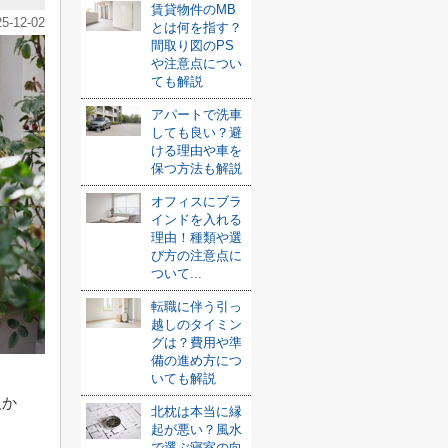
賃貸物件のMB
25-12-02
とは何を指す？
間取り図のPS
や注意点につい
ても解説
アパートで洗車
しても良い？避
ける理由や車を
保つ方法も解説
オフィスにブラ
インドを入れる
理由！種類や選
び方の注意点に
ついて...
転職に伴う引っ
越しのタイミン
グは？費用や準
備の進め方につ
いても解説
欠か
北枕は本当に縁
起が悪い？風水
で選ぶ寝室の向