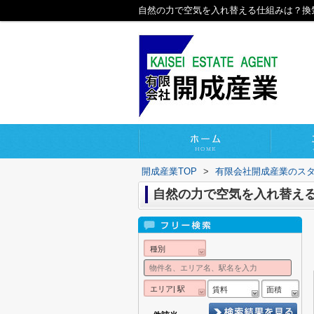
自然の力で空気を入れ替える仕組みは？換
開成産業TOP
>
有限会社開成産業のス
自然の力で空気を入れ替え
種別
エリア| 駅
賃料
面積
-