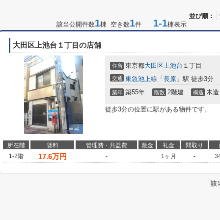
並び順：
1
1
1-1
該当公開件数
棟 空き数
件
棟表示
大田区上池台１丁目の店舗
東京都
大田区
上池台
１丁目
住所
交通
東急池上線
「
長原
」駅 徒歩3分
築55年
2階建
木造
築年
階数
構造
徒歩3分の位置に駅がある物件です。
所在階
賃料
管理費・共益費
敷金
礼金
間取り
17.6
万円
1-2階
-
1ヶ月
-
3
該