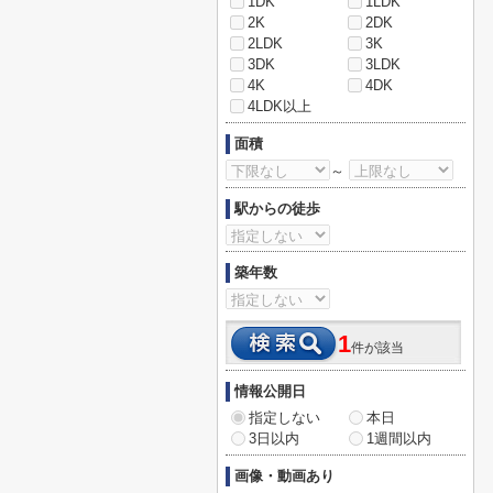
1DK
1LDK
2K
2DK
2LDK
3K
3DK
3LDK
4K
4DK
4LDK以上
面積
～
駅からの徒歩
築年数
1
件が該当
情報公開日
指定しない
本日
3日以内
1週間以内
画像・動画あり