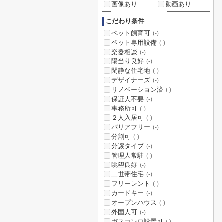
画像あり
動画あり
こだわり条件
ペット飼育可
(-)
ペット専用設備
(-)
楽器相談
(-)
陽当り良好
(-)
閑静な住宅地
(-)
デザイナーズ
(-)
リノベーション済
(-)
保証人不要
(-)
事務所可
(-)
２人入居可
(-)
バリアフリー
(-)
分割可
(-)
分譲タイプ
(-)
管理人常駐
(-)
眺望良好
(-)
二世帯住宅
(-)
フリーレント
(-)
カードキー
(-)
オープンハウス
(-)
外国人可
(-)
ガスコンロ設置可
(-)