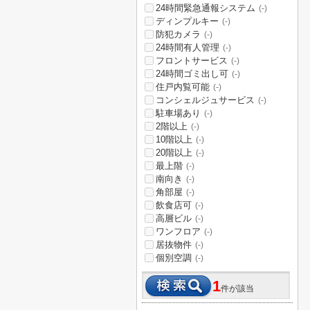
24時間緊急通報システム
(-)
ディンプルキー
(-)
防犯カメラ
(-)
24時間有人管理
(-)
フロントサービス
(-)
24時間ゴミ出し可
(-)
住戸内覧可能
(-)
コンシェルジュサービス
(-)
駐車場あり
(-)
2階以上
(-)
10階以上
(-)
20階以上
(-)
最上階
(-)
南向き
(-)
角部屋
(-)
飲食店可
(-)
高層ビル
(-)
ワンフロア
(-)
居抜物件
(-)
個別空調
(-)
1
件が該当