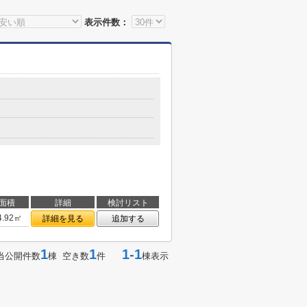
表示件数：
面積
詳細
検討リスト
4.92㎡
詳細を見る
追加する
1
1
1-1
当公開件数
棟 空き数
件
棟表示