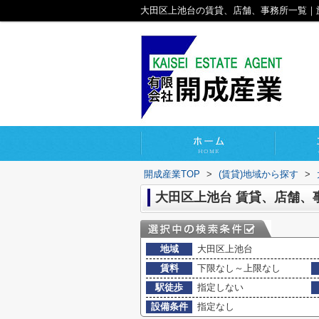
大田区上池台の賃貸、店舗、事務所一覧｜
開成産業TOP
>
(賃貸)地域から探す
>
大田区上池台 賃貸、店舗、
地域
大田区上池台
賃料
下限なし～上限なし
駅徒歩
指定しない
設備条件
指定なし