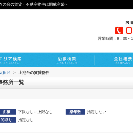
旗の台の賃貸・不動産物件は開成産業へ
営業時間：9：00～1
大田区
>
上池台の賃貸物件
事務所一覧
面積
下限なし～上限なし
築年数
指定しない
間取り
指定なし