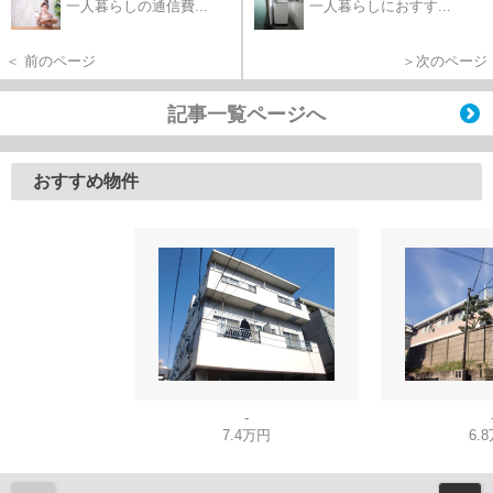
一人暮らしの通信費...
一人暮らしにおすす...
＜ 前のページ
＞次のページ
記事一覧ページへ
おすすめ物件
-
7.4万円
6.