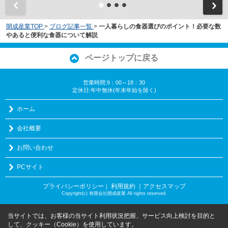
開成産業TOP
>
ブログ記事一覧
>
一人暮らしの食器選びのポイント！必要な数
やあると便利な食器について解説
ページトップに戻る
営業時間:9：00～18：30
定休日:年中無休(年末年始を除く)
ホーム
会社概要
お問い合わせ
PCサイト
プライバシーポリシー
利用規約
｜アクセスマップ
｜
Copyright(c) 有限会社開成産業 All rights reserved.
当サイトでは、お客様の当サイト利用状況把握、サービス向上検討を目的と
して、クッキー（Cookie）を使用しています。