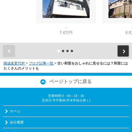
-
7.4万円
6.
開成産業TOP
>
ブログ記事一覧
>
古い和室をおしゃれに見せるには？和室には
たくさんのメリットも
ページトップに戻る
営業時間:9：00～18：30
定休日:年中無休(年末年始を除く)
ホーム
会社概要