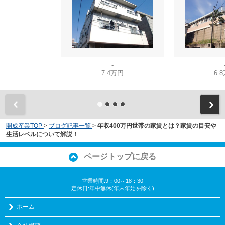
-
7.4万円
6.
開成産業TOP
>
ブログ記事一覧
>
年収400万円世帯の家賃とは？家賃の目安や
生活レベルについて解説！
ページトップに戻る
営業時間:9：00～18：30
定休日:年中無休(年末年始を除く)
ホーム