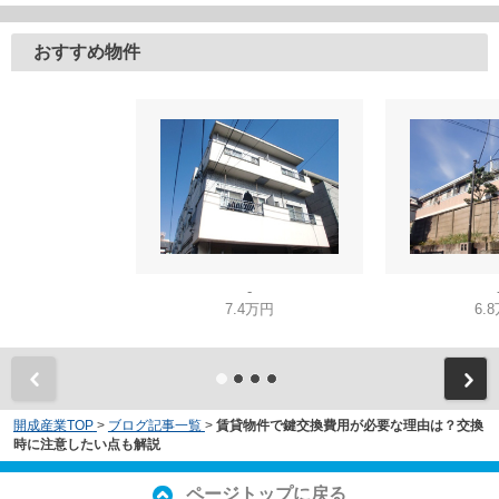
おすすめ物件
-
7.4万円
6.
開成産業TOP
>
ブログ記事一覧
>
賃貸物件で鍵交換費用が必要な理由は？交換
時に注意したい点も解説
ページトップに戻る