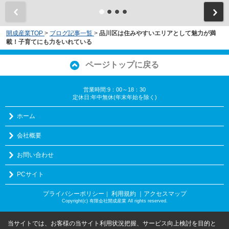
開成産業TOP
>
ブログ記事一覧
>
品川区は住みやすいエリアとして魅力が満
載！子育てにも力をいれている
ページトップに戻る
営業時間:9：00～18：30
定休日:年中無休(年末年始を除く)
ホーム
会社概要
お問い合わせ
PCサイト
プライバシーポリシー
利用規約
｜アクセスマップ
｜
Copyright(c) 有限会社開成産業 All rights reserved.
当サイトでは、お客様の当サイト利用状況把握、サービス向上検討を目的と