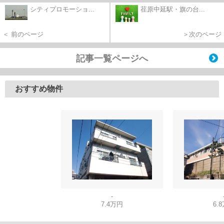
シティプロモーショ...
荏原中延駅・旗の台...
＜ 前のページ
＞次のページ
記事一覧ページへ
おすすめ物件
-
7.4万円
6.