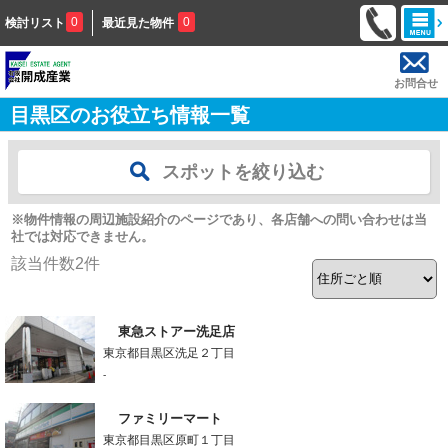
0
0
検討リスト
最近見た物件
お問合せ
目黒区のお役立ち情報一覧
スポットを絞り込む
※物件情報の周辺施設紹介のページであり、各店舗への問い合わせは当
社では対応できません。
該当件数
2
件
東急ストアー洗足店
東京都目黒区洗足２丁目
-
ファミリーマート
東京都目黒区原町１丁目