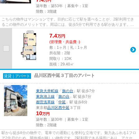
万円
築年数：築53年 ｜募集中：
1室
階数：3階建
こちらの物件はマンションです。目的に応じて駅を選べることが、2駅利用でき
るこの物件のメリットです。周辺には、徒歩5分で利用できる駅があります。品
川区の東急池上線旗の台近くが...
7.4
万
円
(管理費・共益費 -)
敷：1ヶ月｜礼：1ヶ月
所在階：2階
間取り：1DK
面積：29.40㎡
品川区西中延３丁目のアパート
賃貸｜アパート
東急大井町線
「
旗の台
」駅 徒歩7分
東急池上線
「
旗の台
」駅 徒歩7分
都営浅草線
「
中延
」駅 徒歩8分
東京都
品川区
西中延
３丁目
10
万円
築年数：築30年 ｜募集中：
1室
階数：2階建
駅から徒歩8分の物件で、電車での通勤にも便利な立地です。魅力あふれる1フロ
ア2住戸のため、開放感が嬉しい物件です。2駅利用できる場所にあり、アクセス