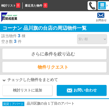
0
0
検討リスト
最近見た物件
お問合せ
コーナン 品川旗の台店の周辺物件一覧
3
該当物件
棟
3
空き数
件
さらに条件を絞り込む
物件リクエスト
チェックした物件をまとめて
検討リストに追加
お問い合わせ
品川区旗の台１丁目のアパート
賃貸｜アパート