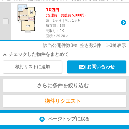
が便利です。不動産について...
10
万
円
(管理費・共益費 5,000円)
敷：1ヶ月｜礼：1ヶ月
所在階：1階
間取り：2K
面積：29.20㎡
該当公開件数
3
棟 空き数
3
件
1-3
棟表示
チェックした物件をまとめて
検討リストに追加
お問い合わせ
さらに条件を絞り込む
物件リクエスト
ページトップに戻る