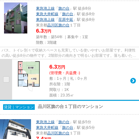
東急池上線
「
旗の台
」駅 徒歩8分
東急大井町線
「
旗の台
」駅 徒歩8分
東急池上線
「
荏原中延
」駅 徒歩8分
東京都
品川区
旗の台
１丁目
6.3
万円
築年数：築54年 ｜募集中：
1室
階数：3階建
バス、トイレ別々で収納スペースも充実している使いやすいお部屋です。利便性
の高い徒歩8分の物件です。2階部分の南向きで明るいお部屋です。落ち着いた街
並みが魅力の物件はこちらで...
6.3
万
円
(管理費・共益費 -)
敷：1ヶ月｜礼：0ヶ月
所在階：1階
間取り：1K
面積：23.35㎡
品川区旗の台１丁目のマンション
賃貸｜マンション
東急池上線
「
旗の台
」駅 徒歩5分
東急大井町線
「
旗の台
」駅 徒歩5分
東京都
品川区
旗の台
１丁目
7.4