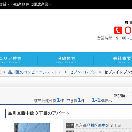
賃貸・不動産物件は開成産業へ
営業時間：9：00～1
区
>
品川区のコンビニエンスストア
>
セブンイレブン
>
セブンイレブン
並び順：
1
1
1-1
該当公開件数
棟 空き数
件
棟表示
品川区西中延３丁目のアパート
東京都
品川区
西中延
３丁目
住所