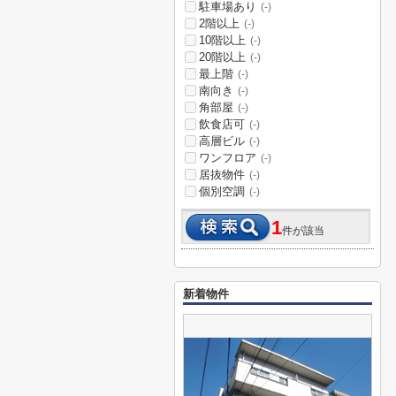
駐車場あり
(-)
2階以上
(-)
10階以上
(-)
20階以上
(-)
最上階
(-)
南向き
(-)
角部屋
(-)
飲食店可
(-)
高層ビル
(-)
ワンフロア
(-)
居抜物件
(-)
個別空調
(-)
1
件が該当
新着物件