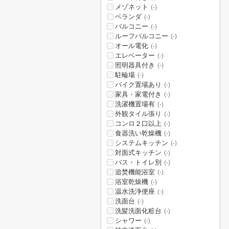
メゾネット
(-)
ベランダ
(-)
バルコニー
(-)
ルーフバルコニー
(-)
オール電化
(-)
エレベーター
(-)
照明器具付き
(-)
駐輪場
(-)
バイク置場あり
(-)
家具・家電付き
(-)
洗濯機置場有
(-)
外観タイル張り
(-)
コンロ２口以上
(-)
食器洗い乾燥機
(-)
システムキッチン
(-)
対面式キッチン
(-)
バス・トイレ別
(-)
追焚機能浴室
(-)
浴室乾燥機
(-)
温水洗浄便座
(-)
洗面台
(-)
洗髪洗面化粧台
(-)
シャワー
(-)