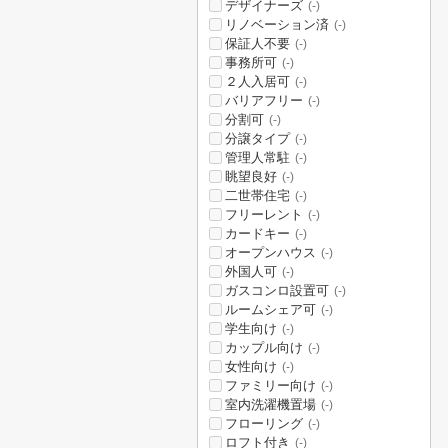
デザイナーズ
(-)
リノベーション済
(-)
保証人不要
(-)
事務所可
(-)
２人入居可
(-)
バリアフリー
(-)
分割可
(-)
分譲タイプ
(-)
管理人常駐
(-)
眺望良好
(-)
二世帯住宅
(-)
フリーレント
(-)
カードキー
(-)
オープンハウス
(-)
外国人可
(-)
ガスコンロ設置可
(-)
ルームシェア可
(-)
学生向け
(-)
カップル向け
(-)
女性向け
(-)
ファミリー向け
(-)
室内洗濯機置場
(-)
フローリング
(-)
ロフト付き
(-)