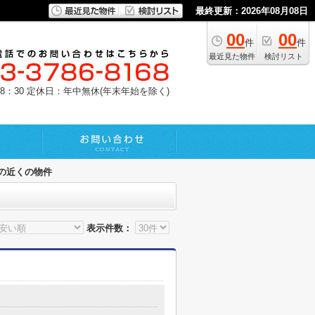
最終更新：2026年08月08日
00
00
件
件
最近見た物件
検討リスト
8：30
定休日：年中無休(年末年始を除く)
の近くの物件
表示件数：