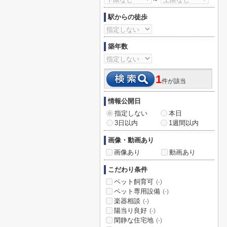
駅からの徒歩
築年数
1
件が該当
情報公開日
指定しない
本日
3日以内
1週間以内
画像・動画あり
画像あり
動画あり
こだわり条件
ペット飼育可
(-)
ペット専用設備
(-)
楽器相談
(-)
陽当り良好
(-)
閑静な住宅地
(-)