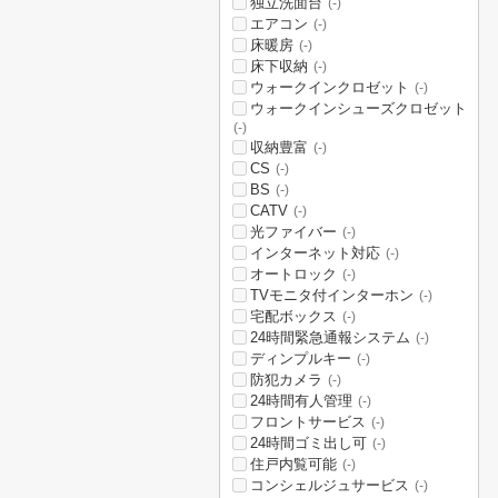
独立洗面台
(-)
エアコン
(-)
床暖房
(-)
床下収納
(-)
ウォークインクロゼット
(-)
ウォークインシューズクロゼット
(-)
収納豊富
(-)
CS
(-)
BS
(-)
CATV
(-)
光ファイバー
(-)
インターネット対応
(-)
オートロック
(-)
TVモニタ付インターホン
(-)
宅配ボックス
(-)
24時間緊急通報システム
(-)
ディンプルキー
(-)
防犯カメラ
(-)
24時間有人管理
(-)
フロントサービス
(-)
24時間ゴミ出し可
(-)
住戸内覧可能
(-)
コンシェルジュサービス
(-)