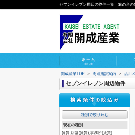
セブンイレブン周辺の物件一覧｜旗の台の
開成産業TOP
>
周辺施設案内
>
品川
セブンイレブン周辺物件
種別で絞り込む
現在の種別
賃貸,店舗(賃貸),事務所(賃貸)