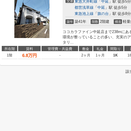
交通
東急大井町線
「
中延
」駅 徒歩5分
都営浅草線
「
中延
」駅 徒歩5分
東急池上線
「
旗の台
」駅 徒歩8分
築41年
2階建
軽量
築年
階数
構造
ココカラファイン中延店まで238mに
環境が整っていることの多い、充実のア
タリ...
所在階
賃料
管理費・共益費
敷金
礼金
間取り
6.8
万円
1階
-
2ヶ月
1ヶ月
1K
1
該