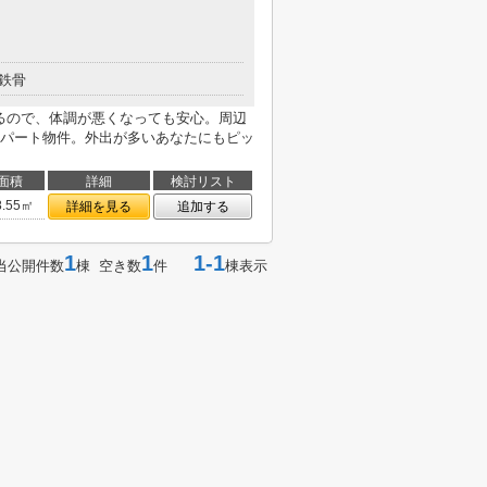
鉄骨
あるので、体調が悪くなっても安心。周辺
パート物件。外出が多いあなたにもピッ
面積
詳細
検討リスト
8.55㎡
詳細を見る
追加する
1
1
1-1
当公開件数
棟 空き数
件
棟表示